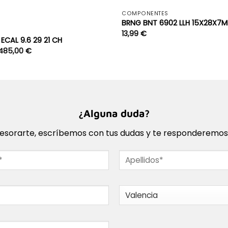
+
COMPONENTES
BRNG BNT 6902 LLH 15X28X7
S
13,99
€
ECAL 9.6 29 21 CH
.485,00
€
¿Alguna duda?
sorarte, escríbemos con tus dudas y te responderemos l