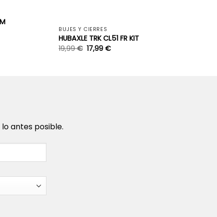
+
MM
BUJES Y CIERRES
HUBAXLE TRK CL51 FR KIT
19,99
€
17,99
€
o antes posible.