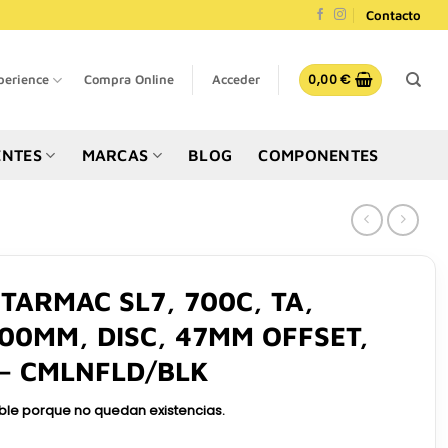
Contacto
0,00
€
perience
Compra Online
Acceder
NTES
MARCAS
BLOG
COMPONENTES
TARMAC SL7, 700C, TA,
00MM, DISC, 47MM OFFSET,
 – CMLNFLD/BLK
ible porque no quedan existencias.