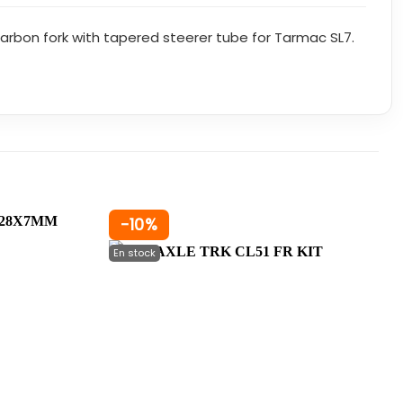
rbon fork with tapered steerer tube for Tarmac SL7.
-10%
+