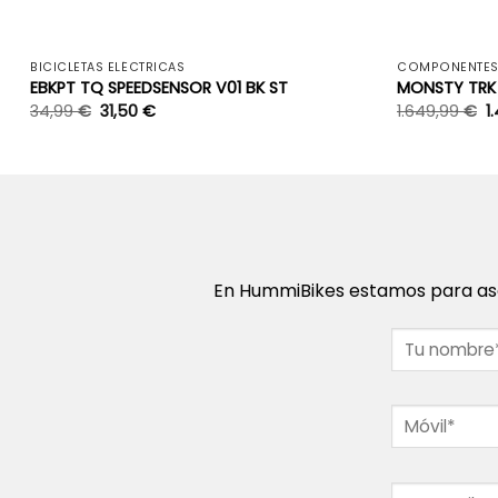
+
BICICLETAS ELÉCTRICAS
COMPONENTE
EBKPT TQ SPEEDSENSOR V01 BK ST
MONSTY TRK 
34,99
€
31,50
€
1.649,99
€
1
En HummiBikes estamos para ase