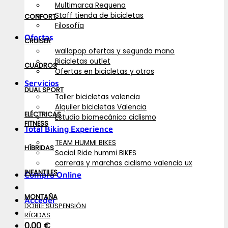
Multimarca Requena
Staff tienda de bicicletas
CONFORT
Filosofía
Ofertas
CRUISER
wallapop ofertas y segunda mano
Bicicletas outlet
CUADROS
Ofertas en bicicletas y otros
Servicios
DUAL SPORT
Taller bicicletas valencia
Alquiler bicicletas Valencia
ELÉCTRICAS
Estudio biomecánico ciclismo
FITNESS
Total Biking Experience
TEAM HUMMI BIKES
HÍBRIDAS
Social Ride hummi BIKES
carreras y marchas ciclismo valencia ux
INFANTILES
Compra Online
MONTAÑA
Acceder
DOBLE SUSPENSIÓN
RÍGIDAS
0,00
€