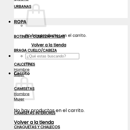
URBANAS
ROPA
No hay productos en el carrito.
BOTINES Y CUBREZAPATILLAS
Volver a la tienda
BRAGA CUELLO/CABEZA
Buscar
por:
CALCETINES
Hombre
Carrito
Mujer
CAMISETAS
Hombre
Mujer
No hay productos en el carrito.
CAMISETAS INTERIORES
Volver a la tienda
CHAQUETAS Y CHALECOS