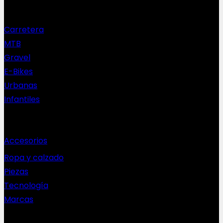
Nuestras bicis
Carretera
MTB
Gravel
E-Bikes
Urbanas
Infantiles
Complementos
Accesorios
Ropa y calzado
Piezas
Tecnología
Marcas
NEWSLETTER