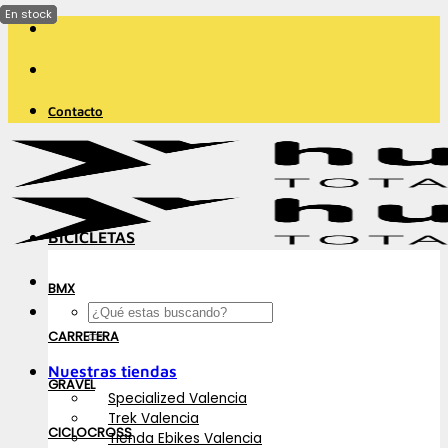
Saltar
al
contenido
Contacto
BICICLETAS
BMX
Buscar
por:
CARRETERA
Nuestras tiendas
GRAVEL
Specialized Valencia
Trek Valencia
CICLOCROSS
Tienda Ebikes Valencia