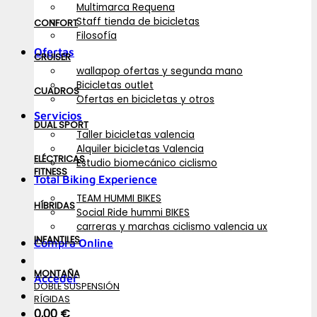
Multimarca Requena
Staff tienda de bicicletas
CONFORT
Filosofía
Ofertas
CRUISER
wallapop ofertas y segunda mano
Bicicletas outlet
CUADROS
Ofertas en bicicletas y otros
Servicios
DUAL SPORT
Taller bicicletas valencia
Alquiler bicicletas Valencia
ELÉCTRICAS
Estudio biomecánico ciclismo
FITNESS
Total Biking Experience
TEAM HUMMI BIKES
HÍBRIDAS
Social Ride hummi BIKES
carreras y marchas ciclismo valencia ux
INFANTILES
Compra Online
MONTAÑA
Acceder
DOBLE SUSPENSIÓN
RÍGIDAS
0,00
€