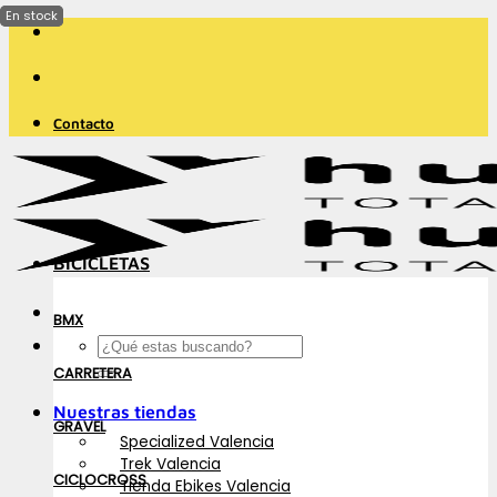
Saltar
al
contenido
Contacto
BICICLETAS
BMX
Buscar
por:
CARRETERA
Nuestras tiendas
GRAVEL
Specialized Valencia
Trek Valencia
CICLOCROSS
Tienda Ebikes Valencia