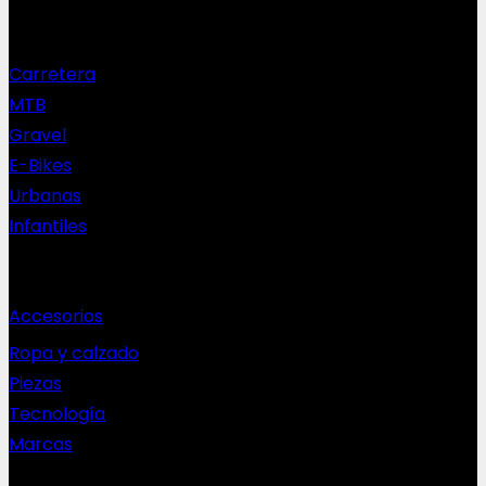
Nuestras bicis
Carretera
MTB
Gravel
E-Bikes
Urbanas
Infantiles
Complementos
Accesorios
Ropa y calzado
Piezas
Tecnología
Marcas
NEWSLETTER