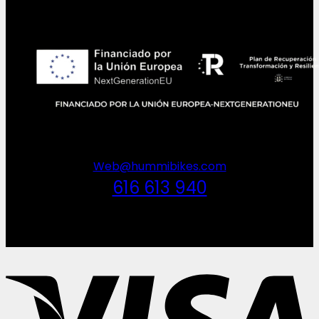
Web@hummibikes.com
616 613 940
V