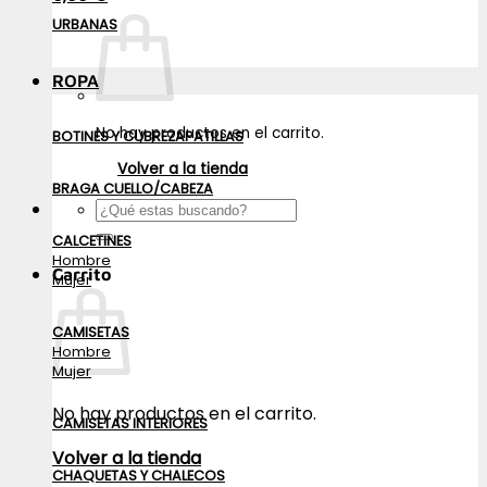
URBANAS
ROPA
No hay productos en el carrito.
BOTINES Y CUBREZAPATILLAS
Volver a la tienda
BRAGA CUELLO/CABEZA
Buscar
por:
CALCETINES
Hombre
Carrito
Mujer
CAMISETAS
Hombre
Mujer
No hay productos en el carrito.
CAMISETAS INTERIORES
Volver a la tienda
CHAQUETAS Y CHALECOS