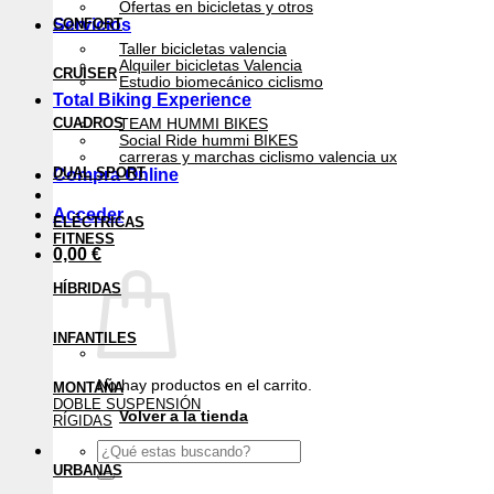
Ofertas en bicicletas y otros
Servicios
CONFORT
Taller bicicletas valencia
Alquiler bicicletas Valencia
CRUISER
Estudio biomecánico ciclismo
Total Biking Experience
CUADROS
TEAM HUMMI BIKES
Social Ride hummi BIKES
carreras y marchas ciclismo valencia ux
DUAL SPORT
Compra Online
Acceder
ELÉCTRICAS
FITNESS
0,00
€
HÍBRIDAS
INFANTILES
No hay productos en el carrito.
MONTAÑA
DOBLE SUSPENSIÓN
Volver a la tienda
RÍGIDAS
Buscar
por:
URBANAS