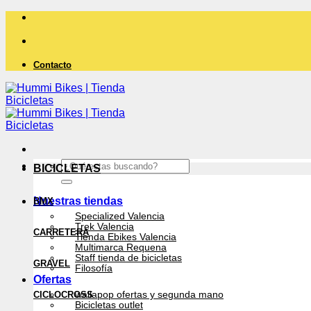
Saltar
al
contenido
Contacto
Buscar
BICICLETAS
por:
Nuestras tiendas
BMX
Specialized Valencia
Trek Valencia
CARRETERA
Tienda Ebikes Valencia
Multimarca Requena
Staff tienda de bicicletas
GRAVEL
Filosofía
Ofertas
CICLOCROSS
wallapop ofertas y segunda mano
Bicicletas outlet