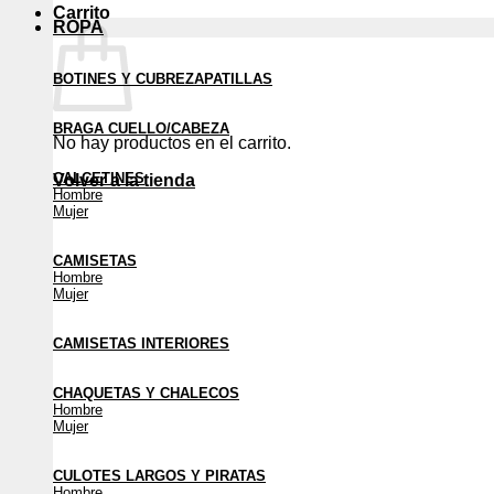
Carrito
ROPA
BOTINES Y CUBREZAPATILLAS
BRAGA CUELLO/CABEZA
No hay productos en el carrito.
CALCETINES
Volver a la tienda
Hombre
Mujer
CAMISETAS
Hombre
Mujer
CAMISETAS INTERIORES
CHAQUETAS Y CHALECOS
Hombre
Mujer
CULOTES LARGOS Y PIRATAS
Hombre