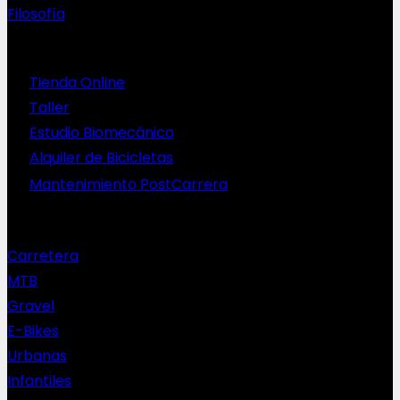
Filosofía
Servicios
Tienda Online
Taller
Estudio Biomecánico
Alquiler de Bicicletas
Mantenimiento PostCarrera
Nuestras bicis
Carretera
MTB
Gravel
E-Bikes
Urbanas
Infantiles