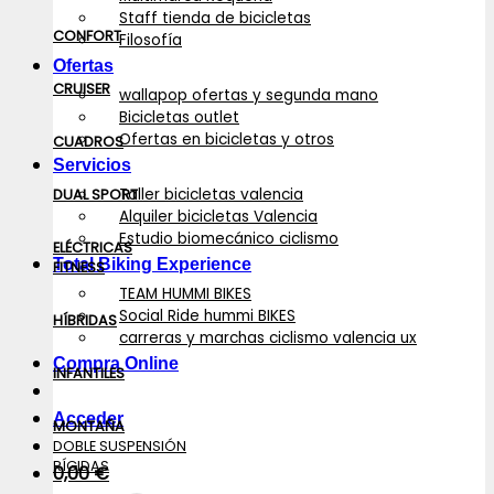
Staff tienda de bicicletas
CONFORT
Filosofía
Ofertas
CRUISER
wallapop ofertas y segunda mano
Bicicletas outlet
Ofertas en bicicletas y otros
CUADROS
Servicios
Taller bicicletas valencia
DUAL SPORT
Alquiler bicicletas Valencia
Estudio biomecánico ciclismo
ELÉCTRICAS
Total Biking Experience
FITNESS
TEAM HUMMI BIKES
Social Ride hummi BIKES
HÍBRIDAS
carreras y marchas ciclismo valencia ux
Compra Online
INFANTILES
Acceder
MONTAÑA
DOBLE SUSPENSIÓN
RÍGIDAS
0,00
€