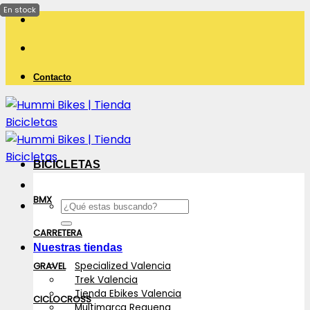
Saltar
al
contenido
Contacto
BICICLETAS
BMX
Buscar
por:
CARRETERA
Nuestras tiendas
Specialized Valencia
GRAVEL
Trek Valencia
Tienda Ebikes Valencia
CICLOCROSS
Multimarca Requena