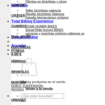
Ofertas en bicicletas y otros
Servicios
CONFORT
Taller bicicletas valencia
Alquiler bicicletas Valencia
CRUISER
Estudio biomecánico ciclismo
Total Biking Experience
CUADROS
TEAM HUMMI BIKES
Social Ride hummi BIKES
carreras y marchas ciclismo valencia ux
DUAL SPORT
Compra Online
Acceder
ELÉCTRICAS
FITNESS
0,00
€
HÍBRIDAS
INFANTILES
No hay productos en el carrito.
MONTAÑA
DOBLE SUSPENSIÓN
Volver a la tienda
RÍGIDAS
Buscar
por:
URBANAS