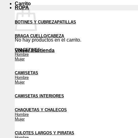
Carrito
ROPA
BOTINES Y CUBREZAPATILLAS
BRAGA CUELLO/CABEZA
No hay productos en el carrito.
CALCETINES
Volver a la tienda
Hombre
Mujer
CAMISETAS
Hombre
Mujer
CAMISETAS INTERIORES
CHAQUETAS Y CHALECOS
Hombre
Mujer
CULOTES LARGOS Y PIRATAS
Hombre