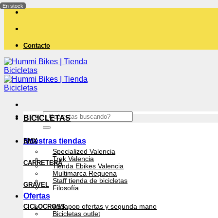
Saltar
al
contenido
Contacto
Buscar
BICICLETAS
por:
Nuestras tiendas
BMX
Specialized Valencia
Trek Valencia
CARRETERA
Tienda Ebikes Valencia
Multimarca Requena
Staff tienda de bicicletas
GRAVEL
Filosofía
Ofertas
CICLOCROSS
wallapop ofertas y segunda mano
Bicicletas outlet