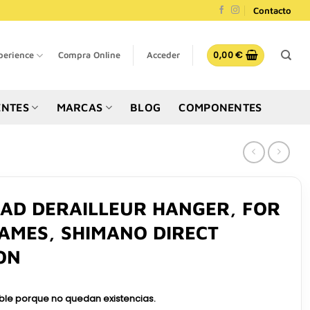
Contacto
0,00
€
perience
Compra Online
Acceder
NTES
MARCAS
BLOG
COMPONENTES
OAD DERAILLEUR HANGER, FOR
AMES, SHIMANO DIRECT
ON
ible porque no quedan existencias.