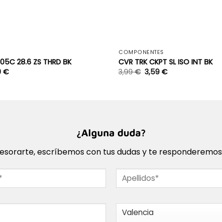
+
S
COMPONENTES
05C 28.6 ZS THRD BK
CVR TRK CKPT SL ISO INT BK
9
€
3,99
€
3,59
€
¿Alguna duda?
sorarte, escríbemos con tus dudas y te responderemos l