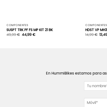
+
COMPONENTES
COMPONENTE
SUSPT TRK PF FS MP KIT 21 BK
HDST VP MH3
49,99
€
44,99
€
14,99
€
13,4
En HummiBikes estamos para ase