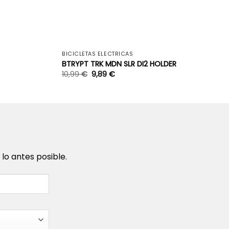
+
+
BICICLETAS ELÉCTRICAS
BTRYPT TRK MDN SLR DI2 HOLDER
10,99
€
9,89
€
o antes posible.