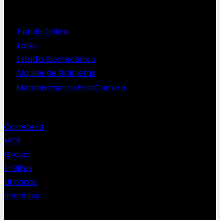
Servicios
Tienda Online
Taller
Estudio Biomecánico
Alquiler de Bicicletas
Mantenimiento PostCarrera
Nuestras bicis
Carretera
MTB
Gravel
E-Bikes
Urbanas
Infantiles
Complementos