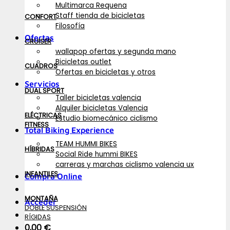
Multimarca Requena
Staff tienda de bicicletas
CONFORT
Filosofía
Ofertas
CRUISER
wallapop ofertas y segunda mano
Bicicletas outlet
CUADROS
Ofertas en bicicletas y otros
Servicios
DUAL SPORT
Taller bicicletas valencia
Alquiler bicicletas Valencia
ELÉCTRICAS
Estudio biomecánico ciclismo
FITNESS
Total Biking Experience
TEAM HUMMI BIKES
HÍBRIDAS
Social Ride hummi BIKES
carreras y marchas ciclismo valencia ux
INFANTILES
Compra Online
MONTAÑA
Acceder
DOBLE SUSPENSIÓN
RÍGIDAS
0,00
€