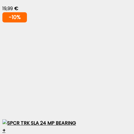
19,99
€
-10%
+