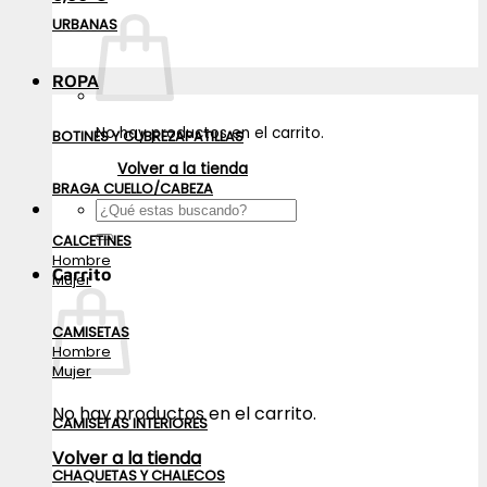
URBANAS
ROPA
No hay productos en el carrito.
BOTINES Y CUBREZAPATILLAS
Volver a la tienda
BRAGA CUELLO/CABEZA
Buscar
por:
CALCETINES
Hombre
Carrito
Mujer
CAMISETAS
Hombre
Mujer
No hay productos en el carrito.
CAMISETAS INTERIORES
Volver a la tienda
CHAQUETAS Y CHALECOS