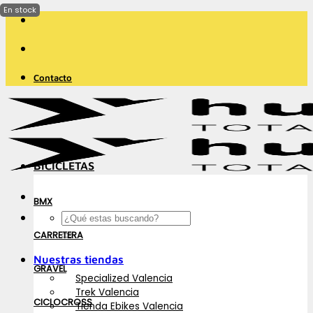
Saltar
al
contenido
Contacto
BICICLETAS
BMX
Buscar
por:
CARRETERA
Nuestras tiendas
GRAVEL
Specialized Valencia
Trek Valencia
CICLOCROSS
Tienda Ebikes Valencia