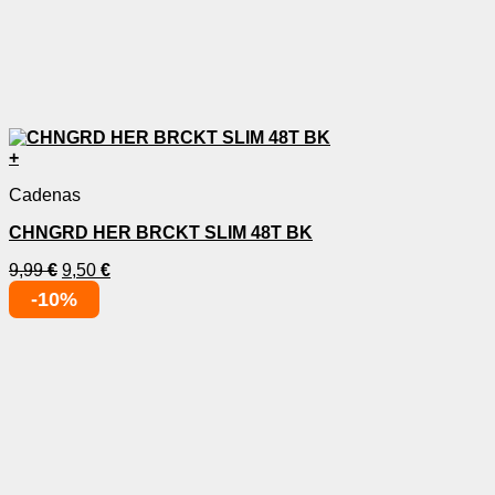
+
Cadenas
CHNGRD HER BRCKT SLIM 48T BK
9,99
€
9,50
€
-10%