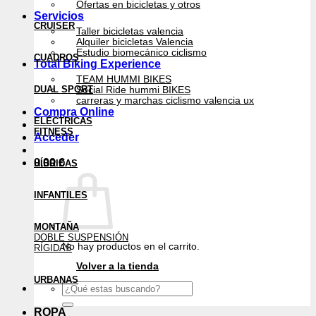
Ofertas en bicicletas y otros
Servicios
CRUISER
Taller bicicletas valencia
Alquiler bicicletas Valencia
Estudio biomecánico ciclismo
CUADROS
Total Biking Experience
TEAM HUMMI BIKES
DUAL SPORT
Social Ride hummi BIKES
carreras y marchas ciclismo valencia ux
Compra Online
ELÉCTRICAS
FITNESS
Acceder
0,00
€
HÍBRIDAS
INFANTILES
MONTAÑA
DOBLE SUSPENSIÓN
No hay productos en el carrito.
RÍGIDAS
Volver a la tienda
URBANAS
Buscar
por:
ROPA