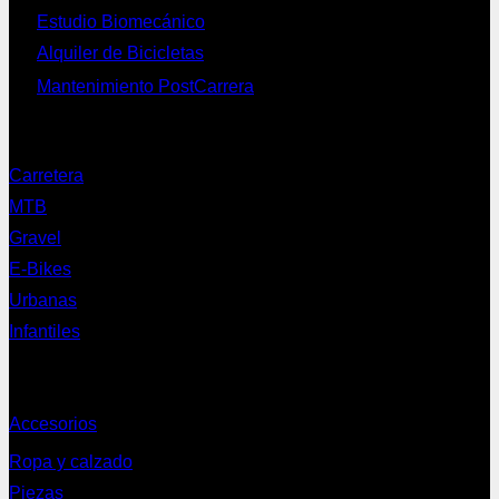
Estudio Biomecánico
Alquiler de Bicicletas
Mantenimiento PostCarrera
Nuestras bicis
Carretera
MTB
Gravel
E-Bikes
Urbanas
Infantiles
Complementos
Accesorios
Ropa y calzado
Piezas