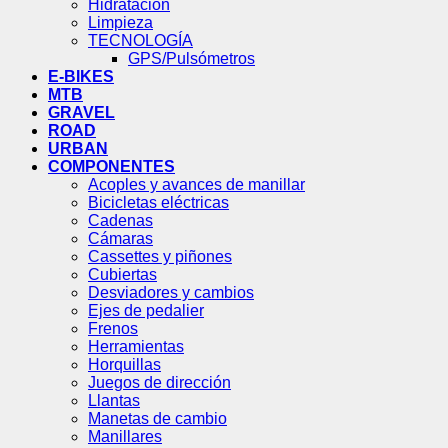
Hidratación
Limpieza
TECNOLOGÍA
GPS/Pulsómetros
E-BIKES
MTB
GRAVEL
ROAD
URBAN
COMPONENTES
Acoples y avances de manillar
Bicicletas eléctricas
Cadenas
Cámaras
Cassettes y piñones
Cubiertas
Desviadores y cambios
Ejes de pedalier
Frenos
Herramientas
Horquillas
Juegos de dirección
Llantas
Manetas de cambio
Manillares