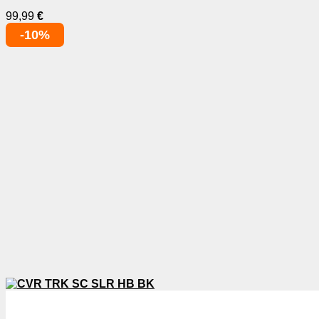
99,99
€
-10%