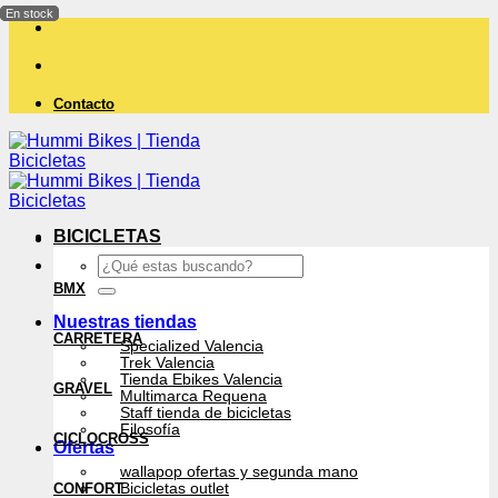
Saltar
al
contenido
Contacto
BICICLETAS
Buscar
por:
BMX
Nuestras tiendas
CARRETERA
Specialized Valencia
Trek Valencia
Tienda Ebikes Valencia
GRAVEL
Multimarca Requena
Staff tienda de bicicletas
Filosofía
CICLOCROSS
Ofertas
wallapop ofertas y segunda mano
CONFORT
Bicicletas outlet