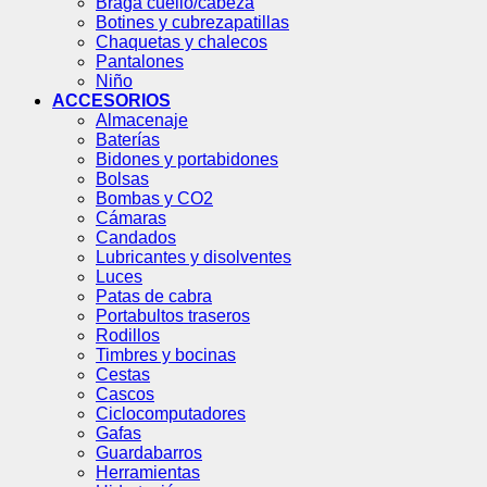
Braga cuello/cabeza
Botines y cubrezapatillas
Chaquetas y chalecos
Pantalones
Niño
ACCESORIOS
Almacenaje
Baterías
Bidones y portabidones
Bolsas
Bombas y CO2
Cámaras
Candados
Lubricantes y disolventes
Luces
Patas de cabra
Portabultos traseros
Rodillos
Timbres y bocinas
Cestas
Cascos
Ciclocomputadores
Gafas
Guardabarros
Herramientas