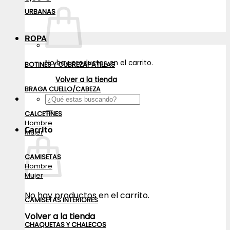
URBANAS
ROPA
No hay productos en el carrito.
BOTINES Y CUBREZAPATILLAS
Volver a la tienda
BRAGA CUELLO/CABEZA
Buscar
por:
CALCETINES
Hombre
Carrito
Mujer
CAMISETAS
Hombre
Mujer
No hay productos en el carrito.
CAMISETAS INTERIORES
Volver a la tienda
CHAQUETAS Y CHALECOS