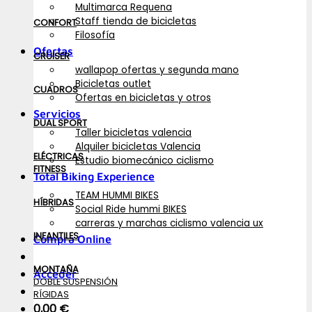
Multimarca Requena
Staff tienda de bicicletas
CONFORT
Filosofía
Ofertas
CRUISER
wallapop ofertas y segunda mano
Bicicletas outlet
CUADROS
Ofertas en bicicletas y otros
Servicios
DUAL SPORT
Taller bicicletas valencia
Alquiler bicicletas Valencia
ELÉCTRICAS
Estudio biomecánico ciclismo
FITNESS
Total Biking Experience
TEAM HUMMI BIKES
HÍBRIDAS
Social Ride hummi BIKES
carreras y marchas ciclismo valencia ux
INFANTILES
Compra Online
MONTAÑA
Acceder
DOBLE SUSPENSIÓN
RÍGIDAS
0,00
€