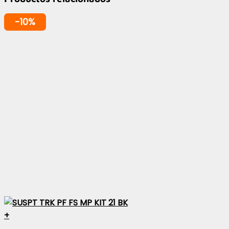
-10%
+