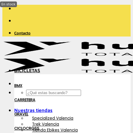
Saltar
al
contenido
Contacto
BICICLETAS
BMX
Buscar
por:
CARRETERA
Nuestras tiendas
GRAVEL
Specialized Valencia
Trek Valencia
CICLOCROSS
Tienda Ebikes Valencia