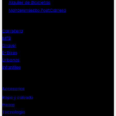
Alquiler de Bicicletas
Mantenimiento PostCarrera
Nuestras bicis
Carretera
MTB
Gravel
E-Bikes
Urbanas
Infantiles
Complementos
Accesorios
Ropa y calzado
Piezas
Tecnología