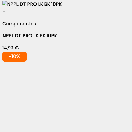
+
Componentes
NPPL DT PRO LK BK 10PK
14,99
€
-10%