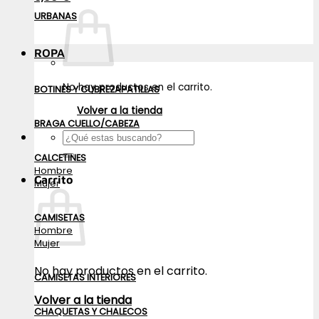
URBANAS
ROPA
No hay productos en el carrito.
BOTINES Y CUBREZAPATILLAS
Volver a la tienda
BRAGA CUELLO/CABEZA
Buscar
por:
CALCETINES
Hombre
Carrito
Mujer
CAMISETAS
Hombre
Mujer
No hay productos en el carrito.
CAMISETAS INTERIORES
Volver a la tienda
CHAQUETAS Y CHALECOS