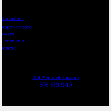
Complementos
Accesorios
Ropa y calzado
Piezas
Tecnología
Marcas
NEWSLETTER
Web@hummibikes.com
616 613 940
V