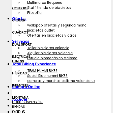
Multimarca Requena
Staff tienda de bicicletas
CONFORT
Filosofía
Ofertas
CRUISER
wallapop ofertas y segunda mano
Bicicletas outlet
CUADROS
Ofertas en bicicletas y otros
Servicios
DUAL SPORT
Taller bicicletas valencia
Alquiler bicicletas Valencia
ELÉCTRICAS
Estudio biomecánico ciclismo
FITNESS
Total Biking Experience
TEAM HUMMI BIKES
HÍBRIDAS
Social Ride hummi BIKES
carreras y marchas ciclismo valencia ux
INFANTILES
Compra Online
MONTAÑA
Acceder
DOBLE SUSPENSIÓN
RÍGIDAS
0,00
€