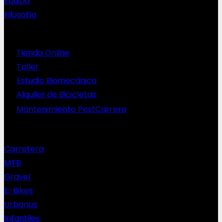
Equipo
Filosofía
Servicios
Tienda Online
Taller
Estudio Biomecánico
Alquiler de Bicicletas
Mantenimiento PostCarrera
Nuestras bicis
Carretera
MTB
Gravel
E-Bikes
Urbanas
Infantiles