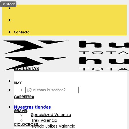
Saltar
al
contenido
Contacto
BICICLETAS
BMX
Buscar
por:
CARRETERA
Nuestras tiendas
GRAVEL
Specialized Valencia
Trek Valencia
CICLOCROSS
Tienda Ebikes Valencia