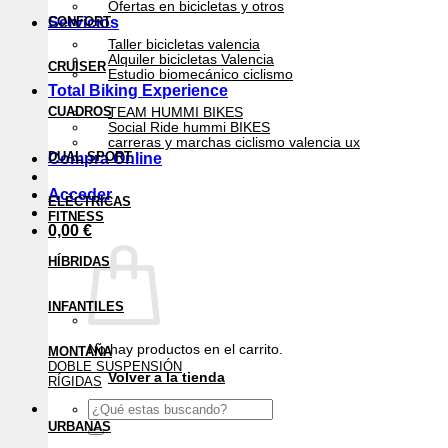
Ofertas en bicicletas y otros
Servicios
CONFORT
Taller bicicletas valencia
Alquiler bicicletas Valencia
CRUISER
Estudio biomecánico ciclismo
Total Biking Experience
CUADROS
TEAM HUMMI BIKES
Social Ride hummi BIKES
carreras y marchas ciclismo valencia ux
DUAL SPORT
Compra Online
Acceder
ELÉCTRICAS
FITNESS
0,00
€
HÍBRIDAS
INFANTILES
No hay productos en el carrito.
MONTAÑA
DOBLE SUSPENSIÓN
Volver a la tienda
RÍGIDAS
Buscar
por:
URBANAS