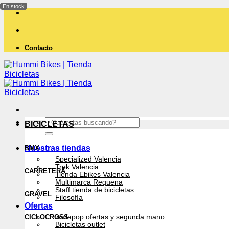
Saltar
al
contenido
Contacto
Buscar
BICICLETAS
por:
Nuestras tiendas
BMX
Specialized Valencia
Trek Valencia
CARRETERA
Tienda Ebikes Valencia
Multimarca Requena
Staff tienda de bicicletas
GRAVEL
Filosofía
Ofertas
CICLOCROSS
wallapop ofertas y segunda mano
Bicicletas outlet