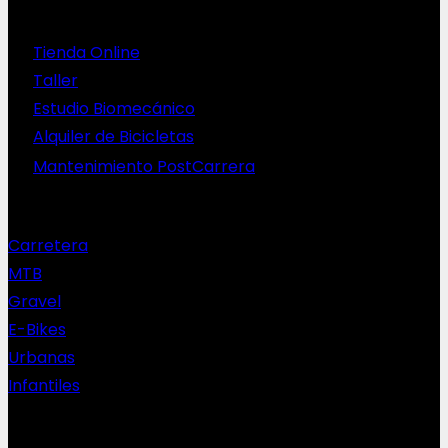
Servicios
Tienda Online
Taller
Estudio Biomecánico
Alquiler de Bicicletas
Mantenimiento PostCarrera
Nuestras bicis
Carretera
MTB
Gravel
E-Bikes
Urbanas
Infantiles
Complementos