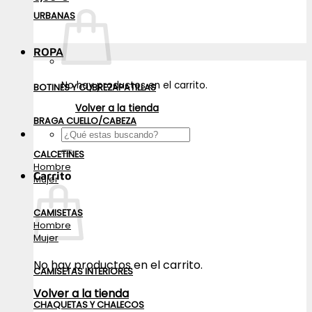
URBANAS
ROPA
No hay productos en el carrito.
BOTINES Y CUBREZAPATILLAS
Volver a la tienda
BRAGA CUELLO/CABEZA
Buscar
por:
CALCETINES
Hombre
Carrito
Mujer
CAMISETAS
Hombre
Mujer
No hay productos en el carrito.
CAMISETAS INTERIORES
Volver a la tienda
CHAQUETAS Y CHALECOS