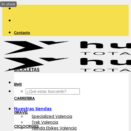
Saltar
al
contenido
Contacto
BICICLETAS
BMX
Buscar
por:
CARRETERA
Nuestras tiendas
GRAVEL
Specialized Valencia
Trek Valencia
CICLOCROSS
Tienda Ebikes Valencia