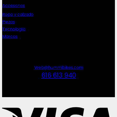
Accesorios
Ropa y calzado
Piezas
Tecnología
Marcas
NEWSLETTER
Web@hummibikes.com
616 613 940
V