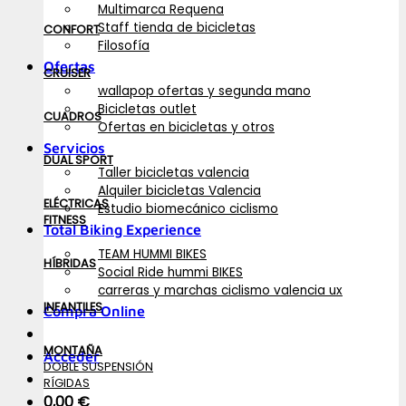
Multimarca Requena
Staff tienda de bicicletas
CONFORT
Filosofía
Ofertas
CRUISER
wallapop ofertas y segunda mano
Bicicletas outlet
CUADROS
Ofertas en bicicletas y otros
Servicios
DUAL SPORT
Taller bicicletas valencia
Alquiler bicicletas Valencia
ELÉCTRICAS
Estudio biomecánico ciclismo
FITNESS
Total Biking Experience
TEAM HUMMI BIKES
HÍBRIDAS
Social Ride hummi BIKES
carreras y marchas ciclismo valencia ux
INFANTILES
Compra Online
MONTAÑA
Acceder
DOBLE SUSPENSIÓN
RÍGIDAS
0,00
€