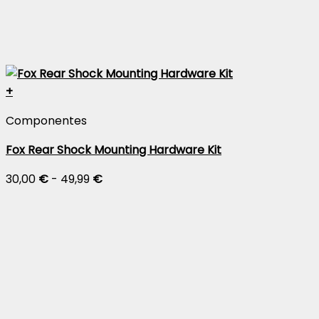
+
Este
Componentes
producto
tiene
Fox Rear Shock Mounting Hardware Kit
múltiples
Rango
30,00
€
-
49,99
€
variantes.
de
Las
precios:
opciones
desde
se
30,00 €
pueden
hasta
elegir
49,99 €
en
la