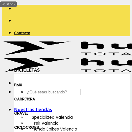
Saltar
al
contenido
Contacto
BICICLETAS
BMX
Buscar
por:
CARRETERA
Nuestras tiendas
GRAVEL
Specialized Valencia
Trek Valencia
CICLOCROSS
Tienda Ebikes Valencia