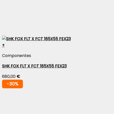
página
de
producto
+
Componentes
SHK FOX FLT X FCT 185X55 FEX23
680,00
€
-30%