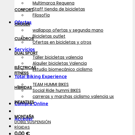
Multimarca Requena
Staff tienda de bicicletas
CONFORT
Filosofía
Ofertas
CRUISER
wallapop ofertas y segunda mano
Bicicletas outlet
CUADROS
Ofertas en bicicletas y otros
Servicios
DUAL SPORT
Taller bicicletas valencia
Alquiler bicicletas Valencia
ELÉCTRICAS
Estudio biomecánico ciclismo
FITNESS
Total Biking Experience
TEAM HUMMI BIKES
HÍBRIDAS
Social Ride hummi BIKES
carreras y marchas ciclismo valencia ux
INFANTILES
Compra Online
MONTAÑA
Acceder
DOBLE SUSPENSIÓN
RÍGIDAS
0,00
€