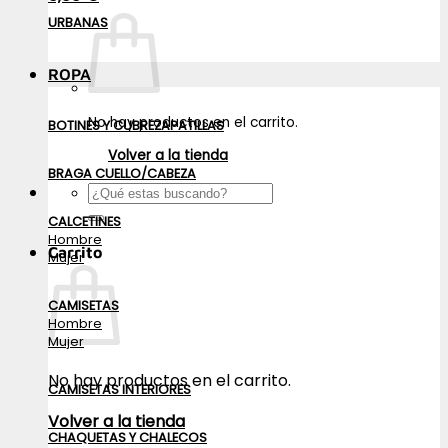
URBANAS
ROPA
No hay productos en el carrito.
BOTINES Y CUBREZAPATILLAS
Volver a la tienda
BRAGA CUELLO/CABEZA
Buscar
por:
CALCETINES
Hombre
Carrito
Mujer
CAMISETAS
Hombre
Mujer
No hay productos en el carrito.
CAMISETAS INTERIORES
Volver a la tienda
CHAQUETAS Y CHALECOS