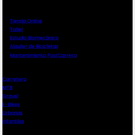
Servicios
Tienda Online
Taller
Estudio Biomecánico
Alquiler de Bicicletas
Mantenimiento PostCarrera
Nuestras bicis
Carretera
MTB
Gravel
E-Bikes
Urbanas
Infantiles
Complementos