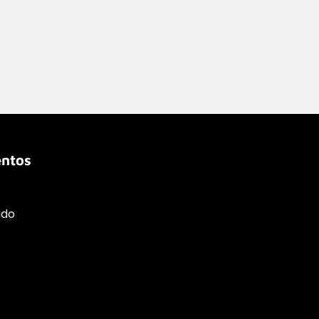
ntos
ado