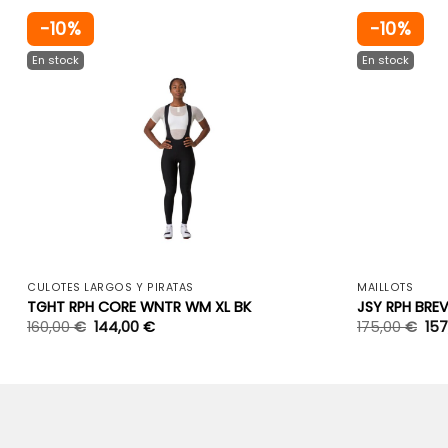
-10%
-10%
+
CULOTES LARGOS Y PIRATAS
MAILLOTS
TGHT RPH CORE WNTR WM XL BK
JSY RPH BREV
160,00
€
144,00
€
175,00
€
157