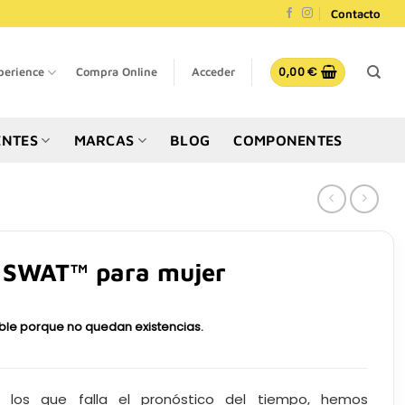
Contacto
0,00
€
perience
Compra Online
Acceder
NTES
MARCAS
BLOG
COMPONENTES
l SWAT™ para mujer
ible porque no quedan existencias.
los que falla el pronóstico del tiempo, hemos