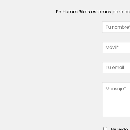
En HummiBikes estamos para ase
He leído