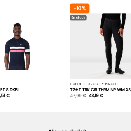
-10%
+
CULOTES LARGOS Y PIRATAS
ET S DKBL
TGHT TRK CIR THRM NP WM XS
,51
€
47,99
€
43,19
€