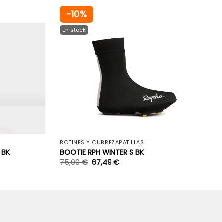
-10%
+
+
BOTINES Y CUBREZAPATILLAS
 BK
BOOTIE RPH WINTER S BK
75,00
€
67,49
€