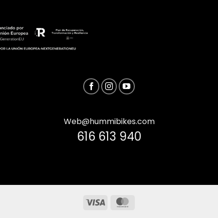
Web@hummibikes.com
616 613 940
Visa
MasterCard