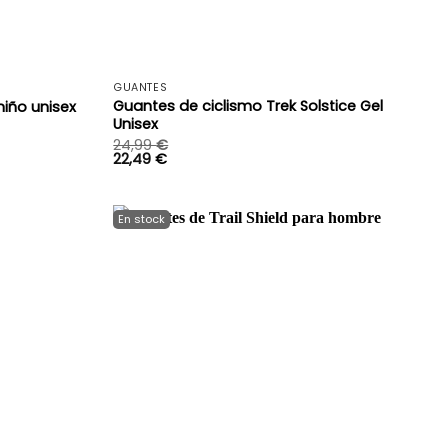
+
+
GUANTES
Guantes de ciclismo Trek Solstice Gel
niño unisex
Unisex
24,99
€
22,49
€
+
+