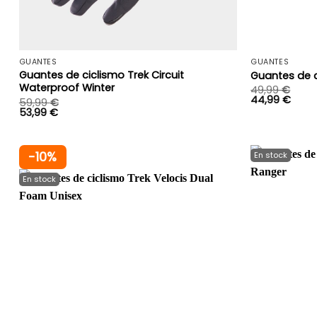
+
GUANTES
GUANTES
Guantes de ciclismo Trek Circuit
Guantes de c
Waterproof Winter
49,99
€
44,99
€
59,99
€
53,99
€
-10%