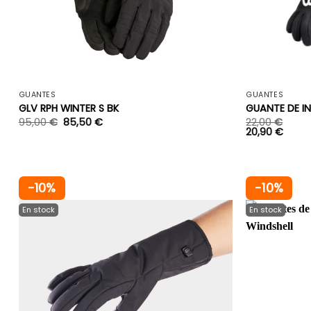
+
GUANTES
GUANTES
GLV RPH WINTER S BK
GUANTE DE 
95,00
€
85,50
€
22,00
€
20,90
€
-10%
-10%