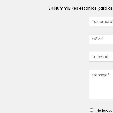
En HummiBikes estamos para ase
He leído