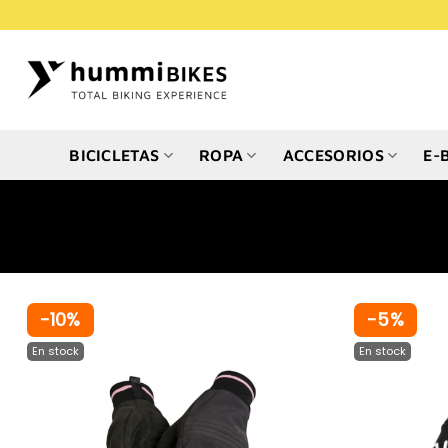
Saltar
al
contenido
BICICLETAS
ROPA
ACCESORIOS
E-
-10%
-5%