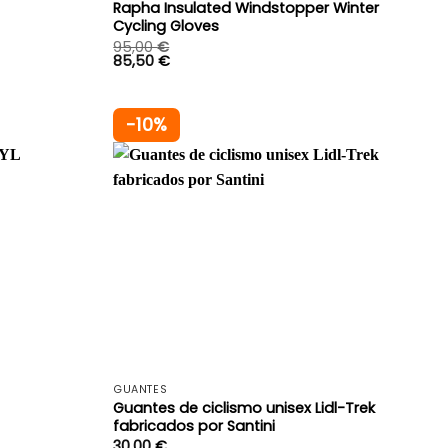
Rapha Insulated Windstopper Winter
Cycling Gloves
95,00
€
85,50
€
-10%
+
+
GUANTES
Guantes de ciclismo unisex Lidl-Trek
fabricados por Santini
30,00
€