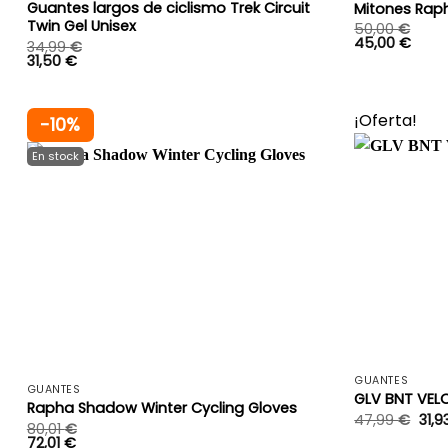
Guantes largos de ciclismo Trek Circuit
Mitones Rap
Twin Gel Unisex
50,00
€
45,00
€
34,99
€
31,50
€
¡Oferta!
-10%
+
GUANTES
GUANTES
GLV BNT VEL
Rapha Shadow Winter Cycling Gloves
El
47,99
€
31,9
80,01
€
pre
72,01
€
orig