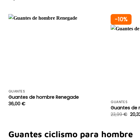
era:
47,9
-10%
+
GUANTES
Guantes de hombre Renegade
GUANTES
36,00
€
Guantes de 
El
23,99
€
20,3
prec
origi
era:
23,9
Guantes ciclismo para hombre