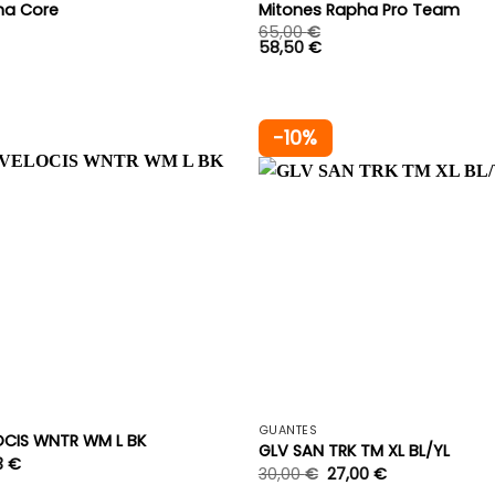
ha Core
Mitones Rapha Pro Team
65,00
€
58,50
€
-10%
+
GUANTES
OCIS WNTR WM L BK
GLV SAN TRK TM XL BL/YL
El
3
€
30,00
€
27,00
€
cio
precio
inal
actual