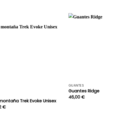
es:
9 €.
31,93 €.
+
GUANTES
Guantes Ridge
46,00
€
montaña Trek Evoke Unisex
El
2
€
io
precio
nal
actual
es:
9 €.
20,32 €.