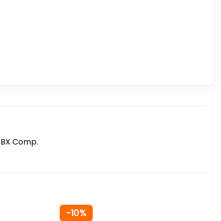
 RBX Comp.
-10%