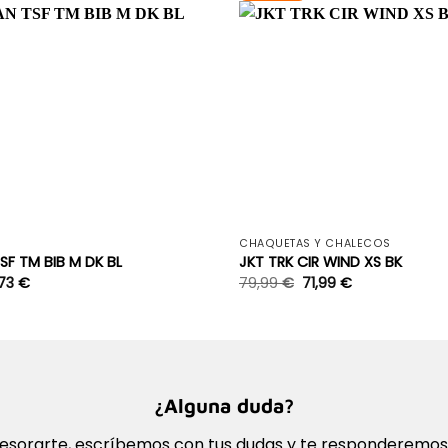
+
CHAQUETAS Y CHALECOS
SF TM BIB M DK BL
JKT TRK CIR WIND XS BK
,73
€
79,99
€
71,99
€
¿Alguna duda?
sorarte, escríbemos con tus dudas y te responderemos l