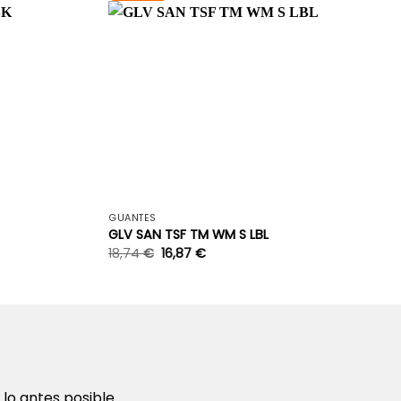
+
+
GUANTES
GLV SAN TSF TM WM S LBL
18,74
€
16,87
€
o antes posible.