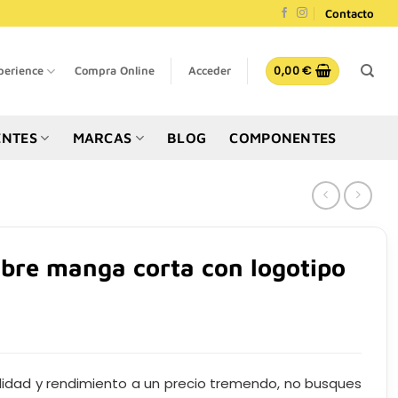
Contacto
0,00
€
perience
Compra Online
Acceder
NTES
MARCAS
BLOG
COMPONENTES
bre manga corta con logotipo
dad y rendimiento a un precio tremendo, no busques