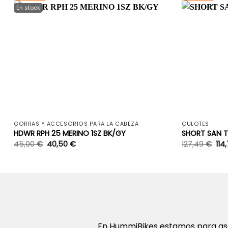
+
GORRAS Y ACCESORIOS PARA LA CABEZA
CULOTES
HDWR RPH 25 MERINO 1SZ BK/GY
SHORT SAN T
45,00
€
40,50
€
127,49
€
114
En HummiBikes estamos para ase