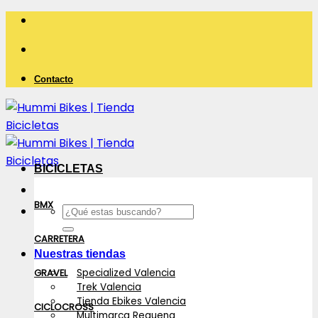
Saltar
al
contenido
Contacto
BICICLETAS
BMX
Buscar
por:
CARRETERA
Nuestras tiendas
Specialized Valencia
GRAVEL
Trek Valencia
Tienda Ebikes Valencia
CICLOCROSS
Multimarca Requena