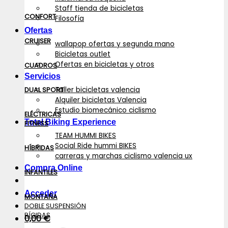
Staff tienda de bicicletas
CONFORT
Filosofía
Ofertas
CRUISER
wallapop ofertas y segunda mano
Bicicletas outlet
Ofertas en bicicletas y otros
CUADROS
Servicios
Taller bicicletas valencia
DUAL SPORT
Alquiler bicicletas Valencia
Estudio biomecánico ciclismo
ELÉCTRICAS
Total Biking Experience
FITNESS
TEAM HUMMI BIKES
Social Ride hummi BIKES
HÍBRIDAS
carreras y marchas ciclismo valencia ux
Compra Online
INFANTILES
Acceder
MONTAÑA
DOBLE SUSPENSIÓN
RÍGIDAS
0,00
€