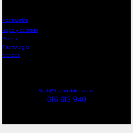
Complementos
Accesorios
Ropa y calzado
Piezas
Tecnología
Marcas
NEWSLETTER
Web@hummibikes.com
616 613 940
V