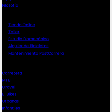
Filosofía
Servicios
Tienda Online
Taller
Estudio Biomecánico
Alquiler de Bicicletas
Mantenimiento PostCarrera
Nuestras bicis
Carretera
MTB
Gravel
E-Bikes
Urbanas
Infantiles