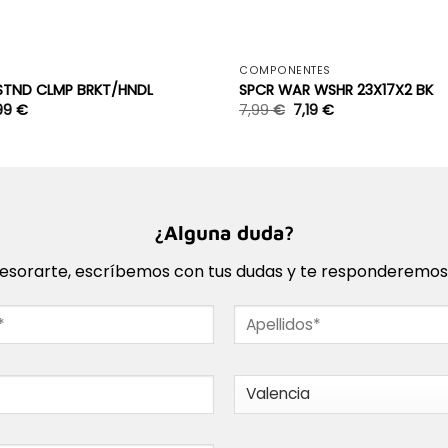
+
S
COMPONENTES
STND CLMP BRKT/HNDL
SPCR WAR WSHR 23X17X2 BK
99
€
7,99
€
7,19
€
¿Alguna duda?
sorarte, escríbemos con tus dudas y te responderemos l