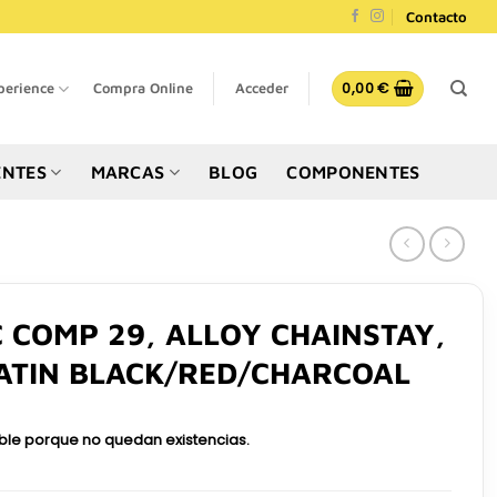
Contacto
0,00
€
perience
Compra Online
Acceder
NTES
MARCAS
BLOG
COMPONENTES
C COMP 29, ALLOY CHAINSTAY,
ATIN BLACK/RED/CHARCOAL
ible porque no quedan existencias.