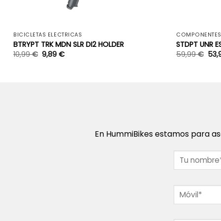
+
BICICLETAS ELÉCTRICAS
COMPONENTE
BTRYPT TRK MDN SLR DI2 HOLDER
STDPT UNR E
10,99
€
9,89
€
59,99
€
53,
En HummiBikes estamos para ase