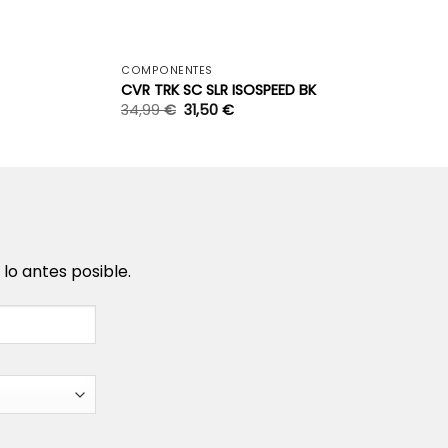
+
+
COMPONENTES
CVR TRK SC SLR ISOSPEED BK
34,99
€
31,50
€
o antes posible.