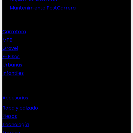
Mantenimiento PostCarrera
Nuestras bicis
Carretera
MTB
Gravel
E-Bikes
Urbanas
Infantiles
Complementos
Accesorios
Ropa y calzado
Piezas
Tecnología
Marcas