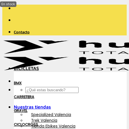
Saltar
al
contenido
Contacto
BICICLETAS
BMX
Buscar
por:
CARRETERA
Nuestras tiendas
GRAVEL
Specialized Valencia
Trek Valencia
CICLOCROSS
Tienda Ebikes Valencia