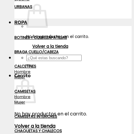
URBANAS
ROPA
No hay productos en el carrito.
BOTINES Y CUBREZAPATILLAS
Volver a la tienda
BRAGA CUELLO/CABEZA
Buscar
por:
CALCETINES
Hombre
Carrito
Mujer
CAMISETAS
Hombre
Mujer
No hay productos en el carrito.
CAMISETAS INTERIORES
Volver a la tienda
CHAQUETAS Y CHALECOS