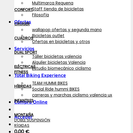
Multimarca Requena
Staff tienda de bicicletas
CONFORT
Filosofía
Ofertas
CRUISER
wallapop ofertas y segunda mano
Bicicletas outlet
CUADROS
Ofertas en bicicletas y otros
Servicios
DUAL SPORT
Taller bicicletas valencia
Alquiler bicicletas Valencia
ELÉCTRICAS
Estudio biomecánico ciclismo
FITNESS
Total Biking Experience
TEAM HUMMI BIKES
HÍBRIDAS
Social Ride hummi BIKES
carreras y marchas ciclismo valencia ux
INFANTILES
Compra Online
MONTAÑA
Acceder
DOBLE SUSPENSIÓN
RÍGIDAS
0,00
€