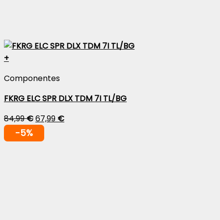
+
Componentes
FKRG ELC SPR DLX TDM 7I TL/BG
84,99
€
67,99
€
-5%