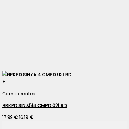
+
Componentes
BRKPD SIN s514 CMPD 021 RD
17,99
€
16,19
€