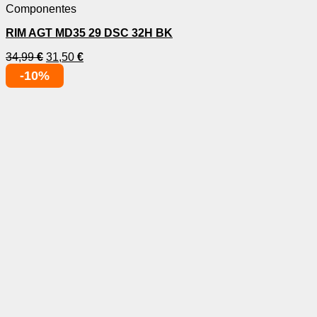
Componentes
RIM AGT MD35 29 DSC 32H BK
34,99
€
31,50
€
-10%