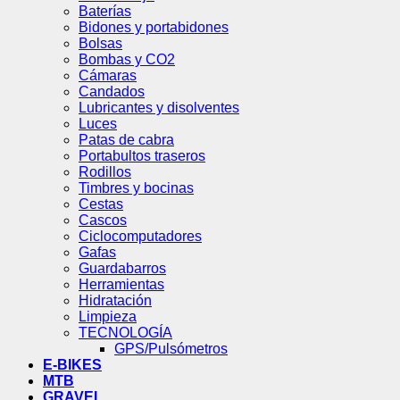
Baterías
Bidones y portabidones
Bolsas
Bombas y CO2
Cámaras
Candados
Lubricantes y disolventes
Luces
Patas de cabra
Portabultos traseros
Rodillos
Timbres y bocinas
Cestas
Cascos
Ciclocomputadores
Gafas
Guardabarros
Herramientas
Hidratación
Limpieza
TECNOLOGÍA
GPS/Pulsómetros
E-BIKES
MTB
GRAVEL