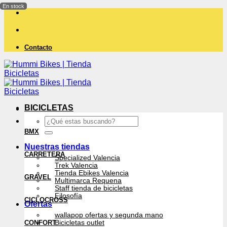
Saltar
al
contenido
Contacto
BICICLETAS
Buscar
por:
BMX
Nuestras tiendas
CARRETERA
Specialized Valencia
Trek Valencia
Tienda Ebikes Valencia
GRAVEL
Multimarca Requena
Staff tienda de bicicletas
Filosofía
CICLOCROSS
Ofertas
wallapop ofertas y segunda mano
CONFORT
Bicicletas outlet