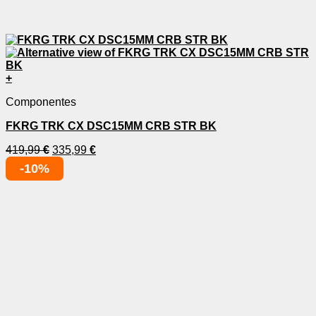
+
Componentes
FKRG TRK CX DSC15MM CRB STR BK
419,99
€
335,99
€
-10%