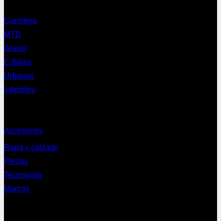
Nuestras bicis
Carretera
MTB
Gravel
E-Bikes
Urbanas
Infantiles
Complementos
Accesorios
Ropa y calzado
Piezas
Tecnología
Marcas
NEWSLETTER