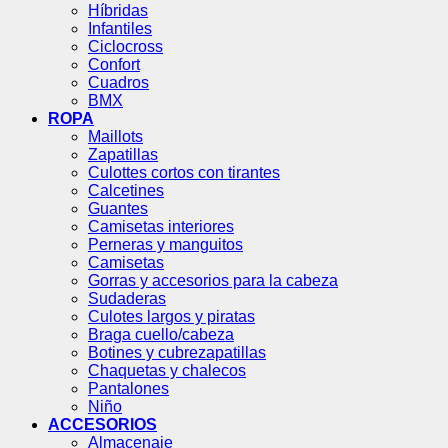
Híbridas
Infantiles
Ciclocross
Confort
Cuadros
BMX
ROPA
Maillots
Zapatillas
Culottes cortos con tirantes
Calcetines
Guantes
Camisetas interiores
Perneras y manguitos
Camisetas
Gorras y accesorios para la cabeza
Sudaderas
Culotes largos y piratas
Braga cuello/cabeza
Botines y cubrezapatillas
Chaquetas y chalecos
Pantalones
Niño
ACCESORIOS
Almacenaje