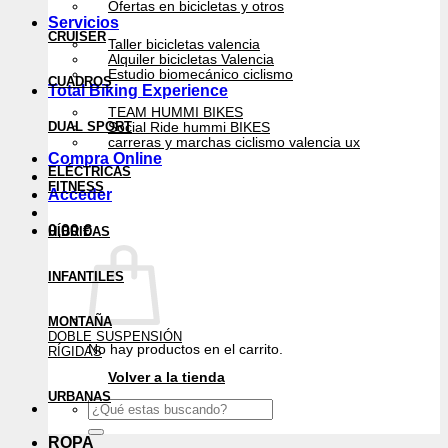
Ofertas en bicicletas y otros
Servicios
CRUISER
Taller bicicletas valencia
Alquiler bicicletas Valencia
Estudio biomecánico ciclismo
CUADROS
Total Biking Experience
TEAM HUMMI BIKES
DUAL SPORT
Social Ride hummi BIKES
carreras y marchas ciclismo valencia ux
Compra Online
ELÉCTRICAS
FITNESS
Acceder
0,00
€
HÍBRIDAS
INFANTILES
MONTAÑA
DOBLE SUSPENSIÓN
No hay productos en el carrito.
RÍGIDAS
Volver a la tienda
URBANAS
Buscar
por:
ROPA