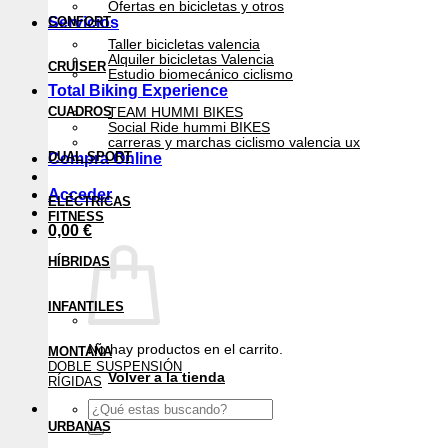
Ofertas en bicicletas y otros
Servicios
CONFORT
Taller bicicletas valencia
Alquiler bicicletas Valencia
CRUISER
Estudio biomecánico ciclismo
Total Biking Experience
CUADROS
TEAM HUMMI BIKES
Social Ride hummi BIKES
carreras y marchas ciclismo valencia ux
DUAL SPORT
Compra Online
Acceder
ELÉCTRICAS
FITNESS
0,00
€
HÍBRIDAS
INFANTILES
No hay productos en el carrito.
MONTAÑA
DOBLE SUSPENSIÓN
Volver a la tienda
RÍGIDAS
Buscar
por:
URBANAS