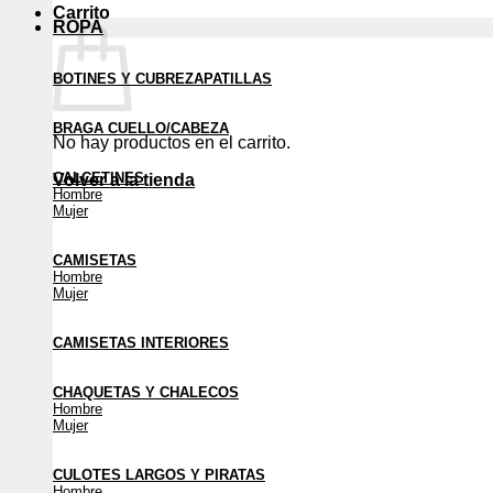
Carrito
ROPA
BOTINES Y CUBREZAPATILLAS
BRAGA CUELLO/CABEZA
No hay productos en el carrito.
CALCETINES
Volver a la tienda
Hombre
Mujer
CAMISETAS
Hombre
Mujer
CAMISETAS INTERIORES
CHAQUETAS Y CHALECOS
Hombre
Mujer
CULOTES LARGOS Y PIRATAS
Hombre