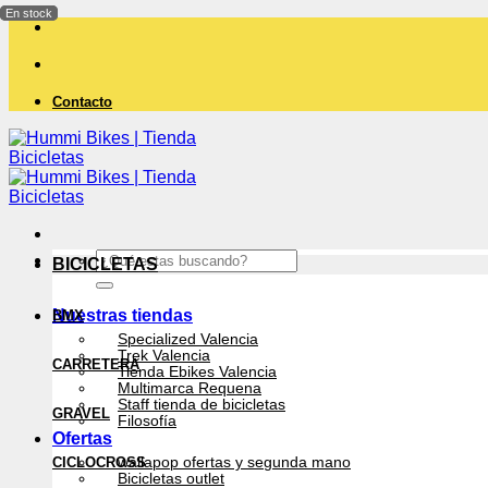
Saltar
al
contenido
Contacto
Buscar
BICICLETAS
por:
Nuestras tiendas
BMX
Specialized Valencia
Trek Valencia
CARRETERA
Tienda Ebikes Valencia
Multimarca Requena
Staff tienda de bicicletas
GRAVEL
Filosofía
Ofertas
CICLOCROSS
wallapop ofertas y segunda mano
Bicicletas outlet