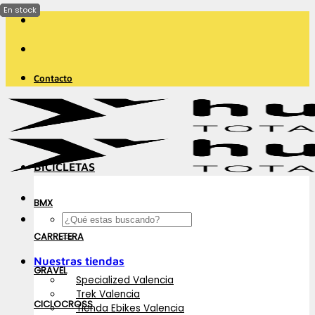
Saltar
al
contenido
Contacto
BICICLETAS
BMX
Buscar
por:
CARRETERA
Nuestras tiendas
GRAVEL
Specialized Valencia
Trek Valencia
CICLOCROSS
Tienda Ebikes Valencia