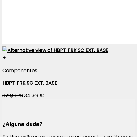
+
Componentes
HBPT TRK SC EXT. BASE
379,99
€
341,99
€
¿Alguna duda?
En HummiBikes estamos para asesorarte, escríbemos