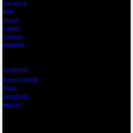
Carretera
MTB
Gravel
E-Bikes
Urbanas
Infantiles
Complementos
Accesorios
Ropa y calzado
Piezas
Tecnología
Marcas
NEWSLETTER