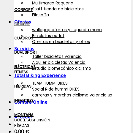
Multimarca Requena
Staff tienda de bicicletas
CONFORT
Filosofía
Ofertas
CRUISER
wallapop ofertas y segunda mano
Bicicletas outlet
CUADROS
Ofertas en bicicletas y otros
Servicios
DUAL SPORT
Taller bicicletas valencia
Alquiler bicicletas Valencia
ELÉCTRICAS
Estudio biomecánico ciclismo
FITNESS
Total Biking Experience
TEAM HUMMI BIKES
HÍBRIDAS
Social Ride hummi BIKES
carreras y marchas ciclismo valencia ux
INFANTILES
Compra Online
MONTAÑA
Acceder
DOBLE SUSPENSIÓN
RÍGIDAS
0,00
€