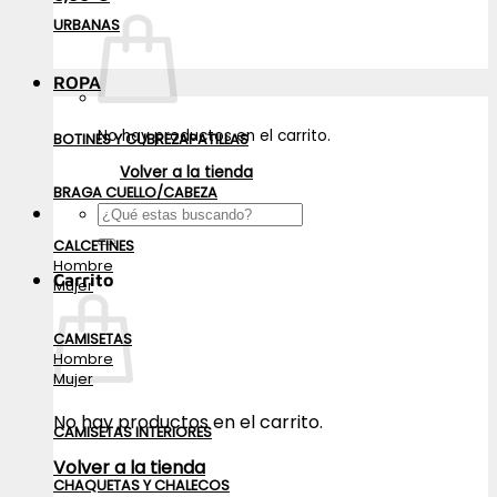
URBANAS
ROPA
No hay productos en el carrito.
BOTINES Y CUBREZAPATILLAS
Volver a la tienda
BRAGA CUELLO/CABEZA
Buscar
por:
CALCETINES
Hombre
Carrito
Mujer
CAMISETAS
Hombre
Mujer
No hay productos en el carrito.
CAMISETAS INTERIORES
Volver a la tienda
CHAQUETAS Y CHALECOS