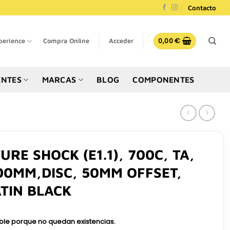
Contacto
0,00
€
perience
Compra Online
Acceder
NTES
MARCAS
BLOG
COMPONENTES
RE SHOCK (E1.1), 700C, TA,
0MM,DISC, 50MM OFFSET,
ATIN BLACK
ible porque no quedan existencias.