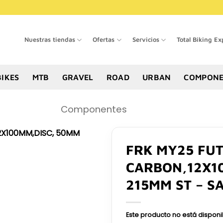
Nuestras tiendas
Ofertas
Servicios
Total Biking Ex
BIKES
MTB
GRAVEL
ROAD
URBAN
COMPONE
Componentes
FRK MY25 FUTU
CARBON,12X10
215MM ST – S
Este producto no está dispon