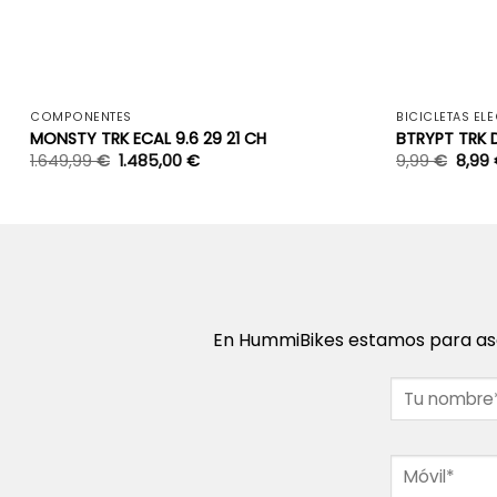
+
COMPONENTES
BICICLETAS EL
MONSTY TRK ECAL 9.6 29 21 CH
BTRYPT TRK 
1.649,99
€
1.485,00
€
9,99
€
8,99
En HummiBikes estamos para ase