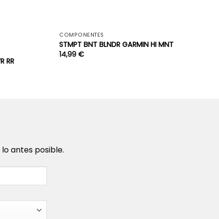
+
+
COMPONENTES
STMPT BNT BLNDR GARMIN HI MNT
14,99
€
R RR
o antes posible.