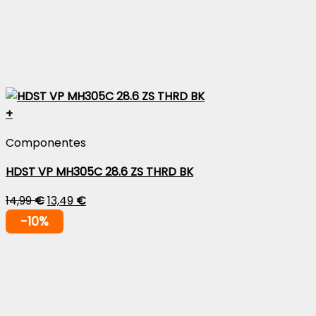
+
Componentes
HDST VP MH305C 28.6 ZS THRD BK
14,99
€
13,49
€
-10%