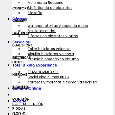
Multimarca Requena
Staff tienda de bicicletas
CONFORT
Filosofía
Ofertas
CRUISER
wallapop ofertas y segunda mano
Bicicletas outlet
CUADROS
Ofertas en bicicletas y otros
Servicios
DUAL SPORT
Taller bicicletas valencia
Alquiler bicicletas Valencia
ELÉCTRICAS
Estudio biomecánico ciclismo
FITNESS
Total Biking Experience
TEAM HUMMI BIKES
HÍBRIDAS
Social Ride hummi BIKES
carreras y marchas ciclismo valencia ux
INFANTILES
Compra Online
MONTAÑA
Acceder
DOBLE SUSPENSIÓN
RÍGIDAS
0,00
€