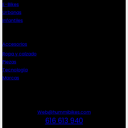
E-Bikes
Urbanas
Infantiles
Complementos
Accesorios
Ropa y calzado
Piezas
Tecnología
Marcas
NEWSLETTER
Web@hummibikes.com
616 613 940