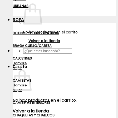
URBANAS
ROPA
No hay productos en el carrito.
BOTINES Y CUBREZAPATILLAS
Volver a la tienda
BRAGA CUELLO/CABEZA
Buscar
por:
CALCETINES
Hombre
Carrito
Mujer
CAMISETAS
Hombre
Mujer
No hay productos en el carrito.
CAMISETAS INTERIORES
Volver a la tienda
CHAQUETAS Y CHALECOS