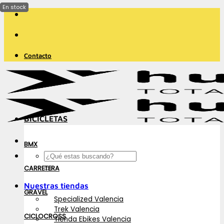
Saltar
al
contenido
Contacto
BICICLETAS
BMX
Buscar
por:
CARRETERA
Nuestras tiendas
GRAVEL
Specialized Valencia
Trek Valencia
CICLOCROSS
Tienda Ebikes Valencia