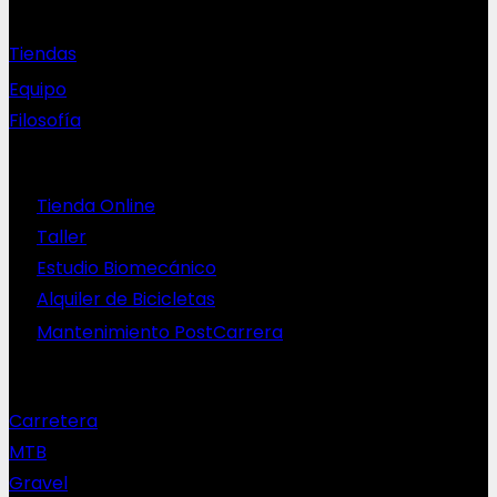
Sobre nosotros
Tiendas
Equipo
Filosofía
Servicios
Tienda Online
Taller
Estudio Biomecánico
Alquiler de Bicicletas
Mantenimiento PostCarrera
Nuestras bicis
Carretera
MTB
Gravel