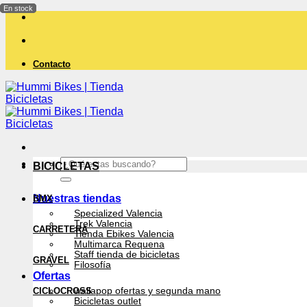
Saltar
al
contenido
Contacto
Buscar
BICICLETAS
por:
Nuestras tiendas
BMX
Specialized Valencia
Trek Valencia
CARRETERA
Tienda Ebikes Valencia
Multimarca Requena
Staff tienda de bicicletas
GRAVEL
Filosofía
Ofertas
CICLOCROSS
wallapop ofertas y segunda mano
Bicicletas outlet