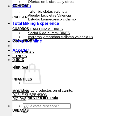
Ofertas en bicicletas y otros
Servicios
CONFORT
Taller bicicletas valencia
Alquiler bicicletas Valencia
CRUISER
Estudio biomecánico ciclismo
Total Biking Experience
CUADROS
TEAM HUMMI BIKES
Social Ride hummi BIKES
carreras y marchas ciclismo valencia ux
DUAL SPORT
Compra Online
Acceder
ELÉCTRICAS
FITNESS
0,00
€
HÍBRIDAS
INFANTILES
No hay productos en el carrito.
MONTAÑA
DOBLE SUSPENSIÓN
Volver a la tienda
RÍGIDAS
Buscar
por:
URBANAS