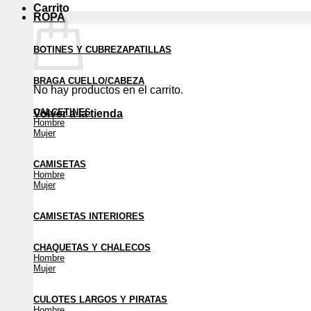
Carrito
ROPA
BOTINES Y CUBREZAPATILLAS
BRAGA CUELLO/CABEZA
No hay productos en el carrito.
CALCETINES
Volver a la tienda
Hombre
Mujer
CAMISETAS
Hombre
Mujer
CAMISETAS INTERIORES
CHAQUETAS Y CHALECOS
Hombre
Mujer
CULOTES LARGOS Y PIRATAS
Hombre