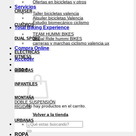
Ofertas en bicicletas y otros
Servicios
CRUISER
Taller bicicletas valencia
Alquiler bicicletas Valencia
Estudio biomecánico ciclismo
CUADROS
Total Biking Experience
TEAM HUMMI BIKES
DUAL SPORT
Social Ride hummi BIKES
carreras y marchas ciclismo valencia ux
Compra Online
ELÉCTRICAS
FITNESS
Acceder
0,00
€
HÍBRIDAS
INFANTILES
MONTAÑA
DOBLE SUSPENSIÓN
No hay productos en el carrito.
RÍGIDAS
Volver a la tienda
URBANAS
Buscar
por:
ROPA