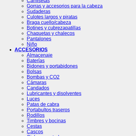
Camisetas
Gorras y accesorios para la cabeza
Sudaderas
Culotes largos y piratas
Braga cuello/cabeza
Botines y cubrezapatillas
Chaquetas y chalecos
Pantalones
Niño
ACCESORIOS
Almacenaje
Baterías
Bidones y portabidones
Bolsas
Bombas y CO2
Cámaras
Candados
Lubricantes y disolventes
Luces
Patas de cabra
Portabultos traseros
Rodillos
Timbres y bocinas
Cestas
Cascos