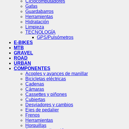
Ciclocomputadores
Gafas
Guardabarros
Herramientas
Hidratación
Limpieza
TECNOLOGÍA
GPS/Pulsómetros
E-BIKES
MTB
GRAVEL
ROAD
URBAN
COMPONENTES
Acoples y avances de manillar
Bicicletas eléctricas
Cadenas
Cámaras
Cassettes y piñones
Cubiertas
Desviadores y cambios
Ejes de pedalier
Frenos
Herramientas
Horquillas