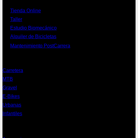
Tienda Online
Taller
Estudio Biomecánico
Alquiler de Bicicletas
Mantenimiento PostCarrera
Nuestras bicis
Carretera
MTB
Gravel
E-Bikes
Urbanas
Infantiles
Complementos