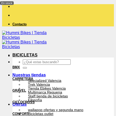
Saltar
al
contenido
Contacto
BICICLETAS
Buscar
por:
BMX
Nuestras tiendas
CARRETERA
Specialized Valencia
Trek Valencia
Tienda Ebikes Valencia
GRAVEL
Multimarca Requena
Staff tienda de bicicletas
Filosofía
CICLOCROSS
Ofertas
wallapop ofertas y segunda mano
CONFORT
Bicicletas outlet