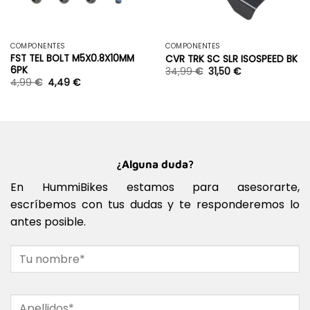
COMPONENTES
COMPONENTES
FST TEL BOLT M5X0.8X10MM
CVR TRK SC SLR ISOSPEED BK
6PK
34,99
€
31,50
€
4,99
€
4,49
€
¿Alguna duda?
En HummiBikes estamos para asesorarte,
escríbemos con tus dudas y te responderemos lo
antes posible.