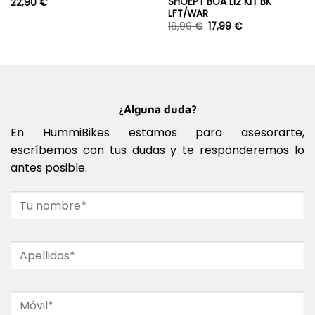
SHOEPT BOA LI2 KIT BK
22,90
€
LFT/WAR
19,99
€
17,99
€
¿Alguna duda?
En HummiBikes estamos para asesorarte,
escríbemos con tus dudas y te responderemos lo
antes posible.