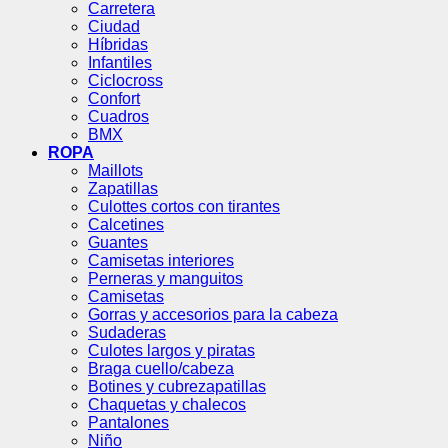
Carretera
Ciudad
Híbridas
Infantiles
Ciclocross
Confort
Cuadros
BMX
ROPA
Maillots
Zapatillas
Culottes cortos con tirantes
Calcetines
Guantes
Camisetas interiores
Perneras y manguitos
Camisetas
Gorras y accesorios para la cabeza
Sudaderas
Culotes largos y piratas
Braga cuello/cabeza
Botines y cubrezapatillas
Chaquetas y chalecos
Pantalones
Niño