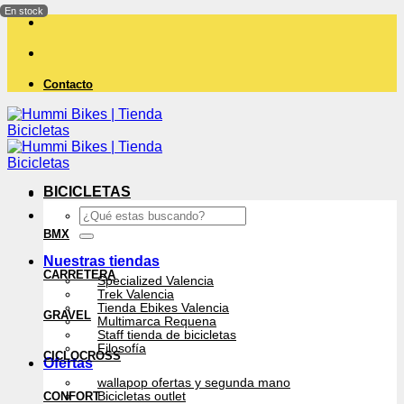
Saltar
al
contenido
Contacto
BICICLETAS
Buscar
por:
BMX
Nuestras tiendas
CARRETERA
Specialized Valencia
Trek Valencia
Tienda Ebikes Valencia
GRAVEL
Multimarca Requena
Staff tienda de bicicletas
Filosofía
CICLOCROSS
Ofertas
wallapop ofertas y segunda mano
CONFORT
Bicicletas outlet