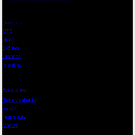
Nuestras bicis
Carretera
MTB
Gravel
E-Bikes
Urbanas
Infantiles
Complementos
Accesorios
Ropa y calzado
Piezas
Tecnología
Marcas