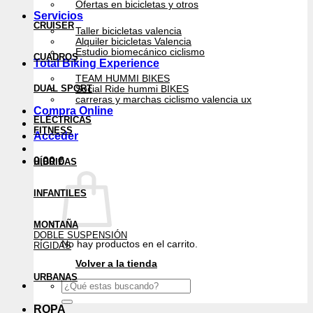
Ofertas en bicicletas y otros
Servicios
CRUISER
Taller bicicletas valencia
Alquiler bicicletas Valencia
Estudio biomecánico ciclismo
CUADROS
Total Biking Experience
TEAM HUMMI BIKES
DUAL SPORT
Social Ride hummi BIKES
carreras y marchas ciclismo valencia ux
Compra Online
ELÉCTRICAS
FITNESS
Acceder
0,00
€
HÍBRIDAS
INFANTILES
MONTAÑA
DOBLE SUSPENSIÓN
No hay productos en el carrito.
RÍGIDAS
Volver a la tienda
URBANAS
Buscar
por:
ROPA